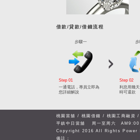
借款/貸款/借錢流程
步驟一
步
Step 01
Step 02
一通電話，專員立即為
利息用幾天
您詳細解說
時可還款
桃園當舖
/
桃園借錢
/
桃園工商融資
平鎮中日當舖
周一至周六 AM9:00
Copyright 2016 All Rights
Power
備註：