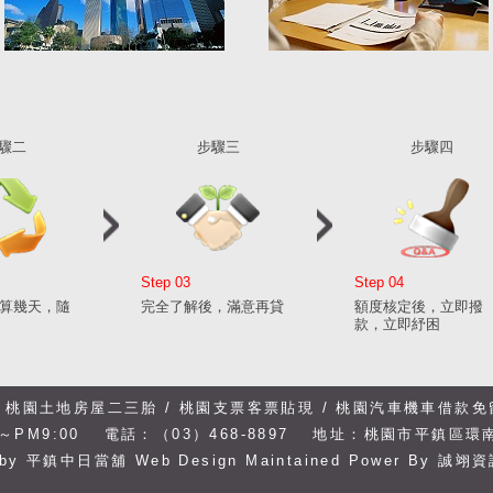
驟二
步驟三
步驟四
Step 03
Step 04
算幾天，隨
完全了解後，滿意再貸
額度核定後，立即撥
款，立即紓困
/
桃園土地房屋二三胎 /
桃園支票客票貼現 /
桃園汽車機車借款免
～PM9:00
電話：（03）468-8897
地址：桃園市平鎮區環南
 by
平鎮中日當舖
Web Design Maintained
Power By
誠翊資