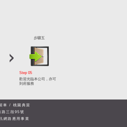
步驟五
Step 05
歡迎光臨本公司，亦可
到府服務
留車 /
桃園典當
路三段95號
訊網路應用事業